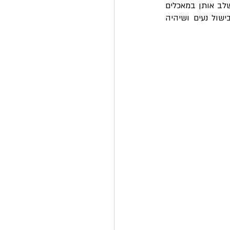
היא בטעם הנפלא שמשלב בין מרירות, חמצמצות ומתקתקות באופן מושלם, מה שמאפשר לשלב אותן במאכלים 
רבים ללא חשש ולהשיג חוויה גסטרונומית מעולם אחר. נסו ותבינו על מה אנחנו מדברים. בישול נעים ושיהיה 