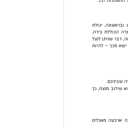
 התשובות לכך.
לבירה לבנה מספר תכונות אשר הופכות אותה לאידיאלית למגוון רחב של מאכלים. בראש ובראשונה, יכולת 
הריכוך שלה מופלאה, במיוחד כאשר מדובר בבשר. השרו בשר, בעיקר מנתחים קשים, במרינדה הכוללת בירה, 
וראו איך בתוך זמן לא ממושך, הבשר הופך לרך וטעים להפליא. שנית, בירה יוצרת פריכות נפלאה, דבר שניתן לנצל 
היטב כאשר רוצים להכין מאכלים מטוגנים. השמרים שבבירה מסייעים לבלילה לתפוח וכפועל יוצא מכך – להיות 
 שביניכם.
טעם נפלא, שכן השילוב בין המרירות המעודנת של הבירה לטעמי מרכיבי מזון שונים הוא שילוב מנצח, כך 
אז אילו מאכלים יהפכו למושלמים בשילוב בירה לבנה? ובכן, הרשימה ארוכה במיוחד. הנה ארבעה מאכלים 