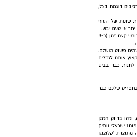
1. לחם בירה – פשוט ומהיר להכנה ויוצר טעם נפלא עם ריח משכר. ניתן לשלב בלחם מגוון רכיבים דוגמת בצל, 
2. עוף בבירה – שילוב קטלני לפחות כמו אבטיח וגבינה בולגרית. אפשר להשתמש בתצורות שונות של העוף 
 יתר או טעם יבש.
3. קדירת בקר – אוהבים בשר אדום? אתם הולכים "לעוף" על התבשיל הנהדר הזה. נכון, הוא דורש קצת זמן (כ-3 
.
4. ירקות בטמפורה – מנה נפלאה לצמחוניים, טבעוניים אבל לא רק, עם המון צבעים ושילוב טעמים פשוט מושלם. 
 איכותיות, לקצוץ אותם לגדלים 
הרצויים, לעטוף אותם בבלילה שהכנתם שכוללת בתוכה גם בירה ולזרוק לשמן עמוק או לתנור. כבר בביס 
ברחבי הרשת תוכלו למצוא מתכונים רבים לכל אחד מהמאכלים האלה ולהתחיל לשלב בירה בתפריט שלכם כבר 
אז למדתם על איכויות השילוב בין בירה לאוכל, הכרתם מספר מאכלים נהדרים בשילוב בירה, וזהו בדיוק הזמן 
להכיר לכם בירה ישראלית משובחת שהופכת כל מאכל לחגיגה אמיתית בפה. בירה "קלוצמן", מותג ישראלי וותיק 
ומיוחד, אשר מציע לכם קולקציה של בירות פירותיות נפלאות במיוחד. הייחודיות של כל בירה מתוצרת "קלוצמן 