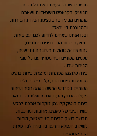
חושבים שכבר טעמתם את כל בירות
הבוטיק והקראפט הישראליות ושאתם
מומחים מביני דבר בסצינת הבירות הפורחת
והמבורכת בישראל?
ובכן אנחנו שמחים לחדש לכם, עם בירות
בוטיק מפירות הדר נדירים וייחודיים,
לתוצאה אלכוהולית משובחת וחדשנית,
טעמים מקוריים וכיף מטריף עם כל סוגי
הבירות שלנו.
בירה קלוצמן מפתחת ומייצרת בירות בוטיק
מבוססות פירות הדר, על בסיס גידולים
מקומיים בפרדסי המשק בעמק חפר ושיתוף
פעולה מרתק וטעים עם מבשלת ביר-בזאר.
בירות בוטיק קלוצמן לוקחות אתכם למסע
עשיר וכיפי של טעמים, ארומות ומורכבות
חדשה בשוק הבירות הישראליות, הודות
לשילוב הנפלא והרענן בין בירה לבין פירות
הדר ארומטיים.