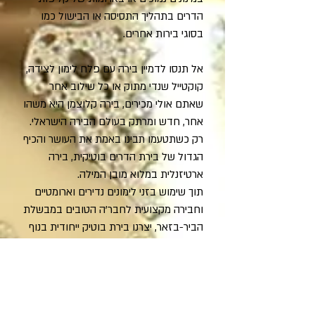
הדרים בתהליך התסיסה או הבישול כמו
בסוגי בירות אחרים.
אל תנסו לדמיין בירה עם פלח לימון לצידה,
קוקטייל שנדי מתוק או כל שילוב אחר
שאתם אולי מכירים, בירה קלוצמן היא משהו
אחר, חדש ומרתק בעולם הבירה הישראלי.
רק כשתטעמו תבינו באמת את העושר והכיף
הגדול של בירת הדרים בוטיקית, בירה
ארטיזנלית במלוא מובן המילה.
תוך שימוש בזני לימונים נדירים וארומטיים
וחבירה מקצועית לחבר'ה הטובים במבשלת
הביר-בזאר, יצרנו בירת בוטיק ייחודית בנוף
הבירה הישראלי, תענוג בכל מצב ועם
ארבעה סוגי בירה מיוחדים, כך שכל אחד
ואחת יכולים למצוא את טעם הקלוצמן
המושלם עבורם.