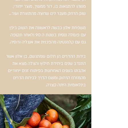
משהו להתגאות בו, דור ממשיך, מוצר ייחודי,
שוק הרחק מעבר לים שרוצה מהתוצרת ועוד...
משפחת אלון כבשה לראשונה את השוק ביפן
עם פומלה ננסית בשנות ה 90 ולאחר תקופה
גם עם קלמנטינה מהפכנית את אנגליה ורוסיה.
בירות ההדרים הן חלום שמתגשם, בן אלון אשר
התנדב שנים ביחידת חילוץ והצלה מצא את
אהבתו בשנים האחרונות בפיתוח זנים ייחודיים
מהמזרח הרחוק ומשם הדרך לבירות הדרים
בינלאומיות היתה קצרה.