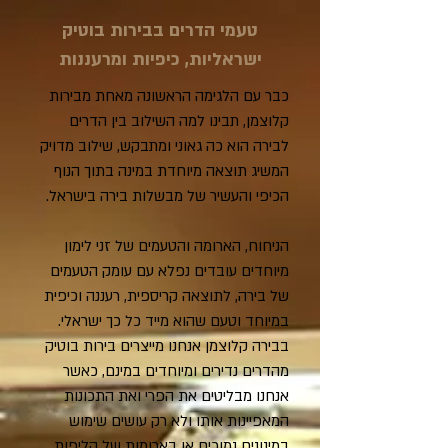
טעמי הדרים בבירות בוטיק
ישראליות, כיפיות ומרעננות
כבר עם הלגימה הראשונה מאחת מבירות
קלוצמן, תבינו למה השילוב בין הדרים
לבירה הוא כה גאוני ומתבקש, שילוב מדויק
המשיג תוצאה מיוחדת במינה בתוך הנוף
הכיפי והעשיר של מבשלות בירה בישראל.
הניחוח, הארומה והטעמים של זני לימון
מיוחדים עובדים נפלא עם עומק הטעמים
של בירה, לתוצאה קריספית, רעננה וכיפית
במיוחד וטעם שהוא מייד כל כך ישראלי.
בבירה קלוצמן אנחנו מייצרים בירות בוטיק
מהדרים נדירים ומיוחדים במינם, כאשר
אנחנו מבליטים את הפרי ואת התכונות
המאפיינות אותו ולא רק עושים שימוש
במינונים נמוכים או בארומות של קליפות