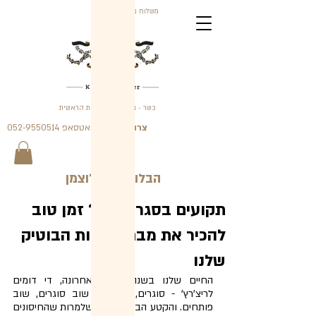
משלוח מהיר עד הבית
כשר - בהשגחת הרבנות הראשית
צרו קשר
גם בוואטסאפ 052-9550514
הבלוג של קלוצמן
תקועים בסגר בבית? זמן טוב
להכיר את מבחר בירות הבוטיק
שלנו
החיים שלנו בשנה וחצי האחרונה, די דומים 
לריצ'רץ' - סוגרים, פותחים, שוב סוגרים, שוב 
פותחים. והקטע הבעייתי הוא, שלמרות שהחיסונים 