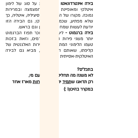
בירה אינטרדונאטו -
 מבוססת על סוג של לימון 
איטלקי ומאופיינת בארומה חמצמצה ובמרירות 
נמוכה. מקורו של הפרי בניס בסיציליה, איטליה, כך 
שלא מפתיע, שכמו כל איטלקי, גם הבירה הזו 
יודעת לעשות שמח בפה, בבטן וגם בראש.
בירה ברגמוט -
 לישראלים, מוכר תפוז הברגמוט 
יותר משני פירות ההדר הקודמים, וזאת בזכות 
טעמו הלימוני המתקתק והמרירות האלגנטית של 
קליפתו, שאותם הוא, כמובן, מביא גם לבירה 
האיטלקית-אסייתית הזו.
בתכל'ס?
לא משנה מה תחליטו לשתות ועם מי,
רק תדאגו ש
תמיד
 יהיה לכם 
לפחות
 מארז אחד 
במקרר בהיכון! :)