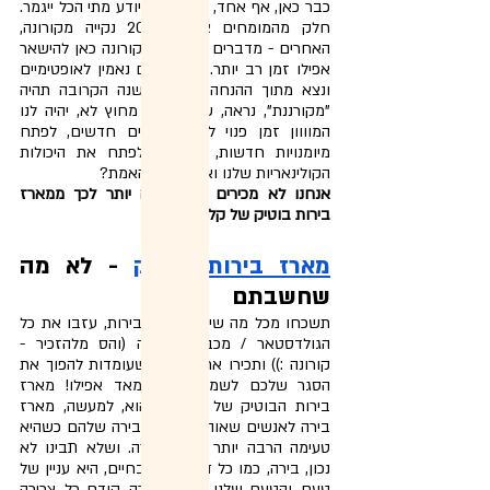
כבר כאן, אף אחד, לא באמת יודע מתי הכל ייגמר. 
חלק מהמומחים צופים 2022 נקייה מקורונה, 
האחרים - מדברים על זה שהקורונה כאן להישאר 
אפילו זמן רב יותר. אז גם אם נאמין לאופטימיים 
ונצא מתוך ההנחה ש"רק" השנה הקרובה תהיה 
"מקורננת", נראה, שבסגר או מחוץ לא, יהיה לנו 
המוווון זמן פנוי ללמוד דברים חדשים, לפתח 
מיומנויות חדשות, וכן, גם לפתח את היכולות 
הקולינאריות שלנו ואת החיך. והאמת?
אנחנו לא מכירים דרך טובה יותר לכך ממארז 
בירות בוטיק של קלוצמן.
מארז בירות בוטיק
 - לא מה 
שחשבתם
תשכחו מכל מה שידעתם על בירות, עזבו את כל 
הגולדסטאר / מכבי / סטלה (והס מלהזכיר - 
קורונה :)) ותכירו את הבירות שעומדות להפוך את 
הסגר שלכם לשמח, שמח מאד אפילו! מארז 
בירות הבוטיק של קלוצמן, הוא, למעשה, מארז 
בירה לאנשים שאוהבים את הבירה שלהם כשהיא 
טעימה הרבה יותר מבירה-בירה. ושלא תבינו לא 
נכון, בירה, כמו כל דבר אחר בחיים, היא עניין של 
טעם, והטעם שלנו אומר שבירה, קודם כל, צריכה 