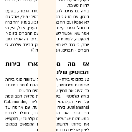
להיות טעימה.
בירה גם צריכה להגיע בטמפרטורה הנכונה, בטעם 
הנכון, עם הגיזוז הנכון (לא אגרסיבי מידי, אבל גם 
לא אנמי) ועם החברה הנכונה. נכון, בעניין "החברה 
הנכונה" הסגר קצת מקשה על העניין, אבל, היי, מי 
אמר שאי אפשר לשתות בירה עם החברים בזום?
(למעשה, לשתות בזום עם חברים זה אפילו טוב 
יותר, כי ככה לא תצטרכו לחלוק בבירה שלכם. כי 
חברים - חברים, אבל עד לבירה!:))
אז מה מכיל מארז בירות 
הבוטיק שלנו?
12 בקבוקי בירה - 4+4+4 - של שלושה סוגי בירות 
איכותיות ופירותיות, שכל אחד מהם 
נבחר
 במיוחד 
כדי לענג את החיך שלכם בטעמים חדשים:
בירה קלמנסי -
 בירה פיליפינית-מלזית המבוססת 
על פרי הקלמנסי (או, באנגלית Calamondin, 
Calamansi). בירה בננית בצבעה, עם ארומה של 
פרי הדר. את הקלמנסי, אגב, תוכלו לרכוש 
במשתלות ישראליות תחת השם קלמונדין, להקפיא 
את פירותיו ולהשתמש בפירות הקפואים במקום 
לימון או ליים גם בתוספת לבירה.